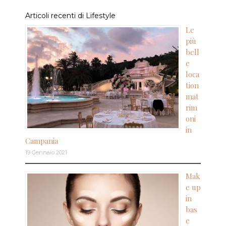
Articoli recenti di Lifestyle
Le
più
bell
e
loca
tion
mat
rim
oni
in
Campania
19 Gennaio 2021
Mak
e up
in
bas
e