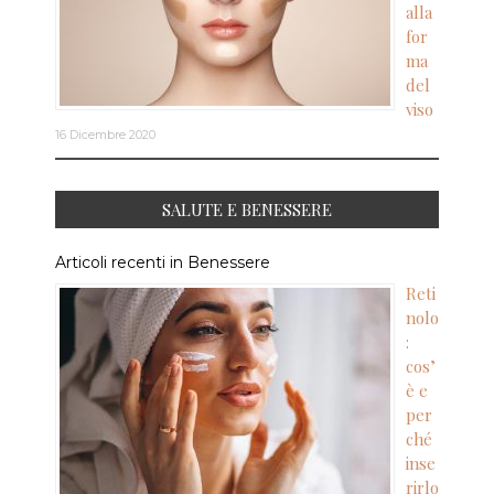
alla
for
ma
del
viso
16 Dicembre 2020
SALUTE E BENESSERE
Articoli recenti in Benessere
Reti
nolo
:
cos’
è e
per
ché
inse
rirlo