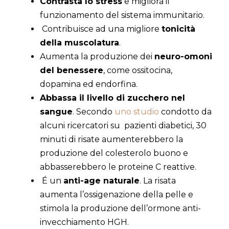
Contrasta lo stress
e migliora il
funzionamento del sistema immunitario.
Contribuisce ad una migliore
tonicità
della muscolatura
.
Aumenta la produzione dei
neuro-omoni
del benessere
, come ossitocina,
dopamina ed endorfina.
Abbassa il livello di zucchero nel
sangue
. Secondo
uno studio
condotto da
alcuni ricercatori su pazienti diabetici, 30
minuti di risate aumenterebbero la
produzione del colesterolo buono e
abbasserebbero le proteine C reattive.
É un
anti-age naturale
. La risata
aumenta l’ossigenazione della pelle e
stimola la produzione dell’ormone anti-
invecchiamento HGH.