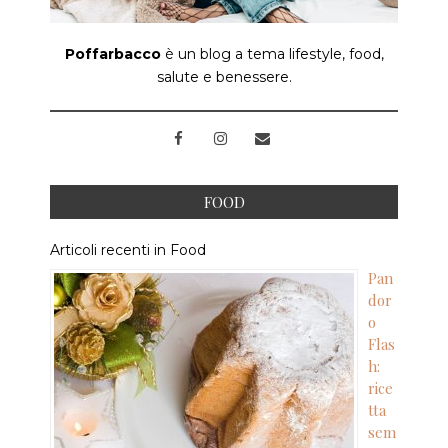
Poffarbacco
è un blog a tema lifestyle, food,
salute e benessere.
FOOD
Articoli recenti in Food
Pan
dor
o
Flas
h:
rice
tta
sem