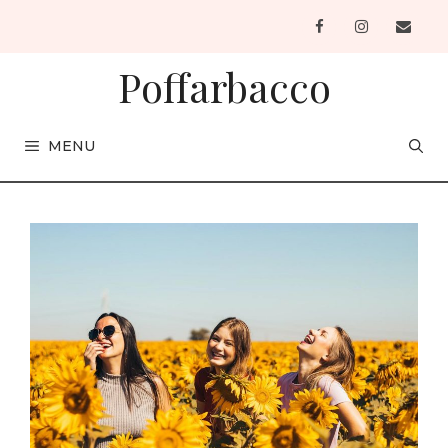
Vai
al
contenuto
Poffarbacco
MENU