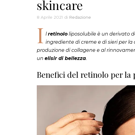
skincare
8 Aprile 2021
di
Redazione
I
l
retinolo
liposolubile è un derivato d
ingrediente di creme e di sieri per la 
produzione di collagene e al rinnovament
un
elisir di bellezza
.
Benefici del retinolo per la 