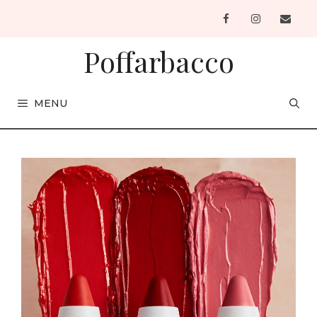
Vai
al
contenuto
Poffarbacco
MENU